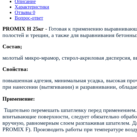
Описание
Характеристики
Отзывы
0
Вопрос-ответ
PROMIX H
25
кг
-
Готовая к применению выравнивающ
полостей и трещин, а также для выравнивания бетонны
Состав;
молотый микро-мрамор, стирол-акриловая дисперсия, в
Свойства:
повышенная адгезия, минимальная усадка, высокая проч
при нанесении (вытягивании) и разравнивании, облада
Применение:
Т
щательно перемешать шпатлевку перед применением. 
впитывающие поверхности, следует обязательно обраб
вручную, равномерным слоем разглаживая шпателем. Дл
PROMIX F). Производить работы при температуре возд