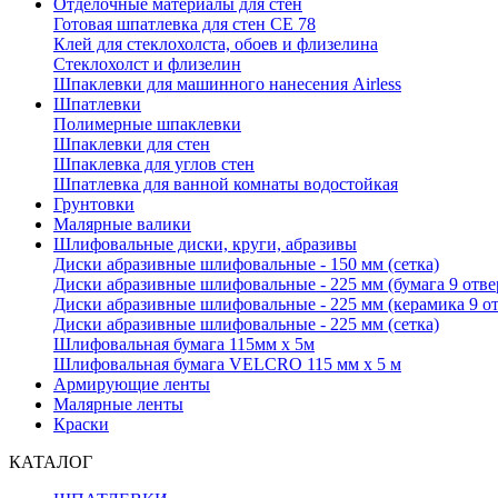
Отделочные материалы для стен
Готовая шпатлевка для стен CE 78
Клей для стеклохолста, обоев и флизелина
Стеклохолст и флизелин
Шпаклевки для машинного нанесения Airless
Шпатлевки
Полимерные шпаклевки
Шпаклевки для стен
Шпаклевка для углов стен
Шпатлевка для ванной комнаты водостойкая
Грунтовки
Малярные валики
Шлифовальные диски, круги, абразивы
Диски абразивные шлифовальные - 150 мм (сетка)
Диски абразивные шлифовальные - 225 мм (бумага 9 отв
Диски абразивные шлифовальные - 225 мм (керамика 9 о
Диски абразивные шлифовальные - 225 мм (сетка)
Шлифовальная бумага 115мм х 5м
Шлифовальная бумага VELCRO 115 мм х 5 м
Армирующие ленты
Малярные ленты
Краски
КАТАЛОГ