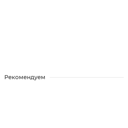
Труба круглая 100 мм 3 м Мatt RAL 7024
Есть в наличии
3448 ₽
В КОРЗИНУ
КУПИТЬ В 1 КЛИК
Рекомендуем
СЕ 78 ( синяя крышка) 25 кг шпатлевка
многофункциональная, для финишных работ.
Есть в наличии