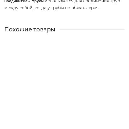
используется для соединения труб
Соединитель трубы
между собой, когда у трубы не обжаты края.
Похожие товары
Соединитель трубы 90 мм Мatt RAL 7024
Есть в наличии
771 ₽
В КОРЗИНУ
КУПИТЬ В 1 КЛИК