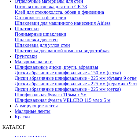
Отделочные материалы для стен
Готовая шпатлевка для стен CE 78
Клей для стеклохолста, обоев и флизелина
Стеклохолст и флизелин
Шпаклевки для машинного нанесения Airless
Шпатлевки
Полимерные шпаклевки
Шпаклевки для стен
Шпаклевка для углов стен
Шпатлевка для ванной комнаты водостойкая
Грунтовки
Малярные валики
Шлифовальные диски, круги, абразивы
Диски абразивные шлифовальные - 150 мм (сетка)
Диски абразивные шлифовальные - 225 мм (бумага 9 отв
Диски абразивные шлифовальные - 225 мм (керамика 9 о
Диски абразивные шлифовальные - 225 мм (сетка)
Шлифовальная бумага 115мм х 5м
Шлифовальная бумага VELCRO 115 мм х 5 м
Армирующие ленты
Малярные ленты
Краски
КАТАЛОГ