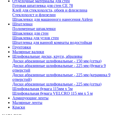
Отделочные материалы для стен
Готовая шпатлевка для стен CE 78
Клей для стеклохолста, обоев и флизелина
Стеклохолст и флизелин
Шпаклевки для машинного нанесения Airless
Шпатлевки
Полимерные шпаклевки
Шпаклевки для стен
Шпаклевка для углов стен
Шпатлевка для ванной комнаты водостойкая
Грунтовки
Малярные валики
Шлифовальные диски, круги, абразивы
Диски абразивные шлифовальные - 150 мм (сетка)
Диски абразивные шлифовальные - 225 мм (бумага 9
отверстий
Диски абразивные шлифовальные - 225 мм (керамика 9
отверстий)
Диски абразивные шлифовальные - 225 мм (сетка)
Шлифовальная бумага 115мм х 5м
Шлифовальная бумага VELCRO 115 мм х 5 м
Армирующие ленты
Малярные ленты
Краски