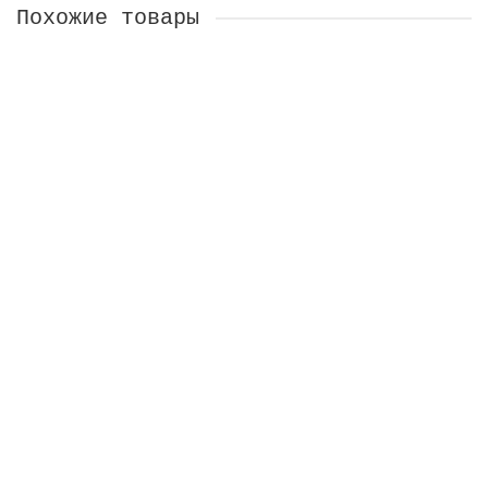
Похожие товары
Профнастил HC35R 0,5 Satin Matt TX RAL 9005 черный
Есть в наличии
915 ₽
В КОРЗИНУ
КУПИТЬ В 1 КЛИК
Профнастил HC35R 0,7 PE RAL 1014 слоновая кость