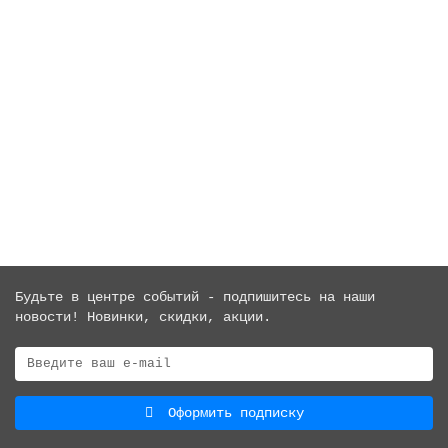
SEMIN HERCULE 15кг влагостойкая шпатлевка для
комплекса работ.
Есть в наличии
3781 ₽
В КОРЗИНУ
КУПИТЬ В 1 КЛИК
Будьте в центре событий - подпишитесь на наши
новости! Новинки, скидки, акции.
Оформить подписку