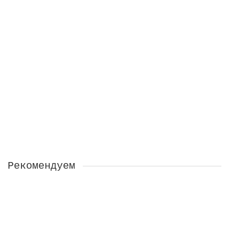
Профнастил HC44R 0,5 GreenCoat Pural BT RR 32
темно-коричневый (RAL 8019 серо-коричневый)
Есть в наличии
3032 ₽
В КОРЗИНУ
КУПИТЬ В 1 КЛИК
Рекомендуем
СЕ 78 ( синяя крышка) 25 кг шпатлевка