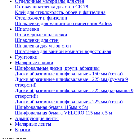
Отделочные материалы для стен
Готовая шпатлевка для стен CE 78
Клей для стеклохолста, обоев и флизелина
Стеклохолст и флизелин
Шпаклевки для машинного нанесения Airless
Шпатлевки
Полимерные шпаклевки
Шпаклевки для стен
Шпаклевка для углов стен
Шпатлевка для ванной комнаты водостойкая
Грунтовки
Малярные валики
Шлифовальные диски, круги, абразивы
Диски абразивные шлифовальные - 150 мм (сетка)
Диски абразивные шлифовальные - 225 мм (бумага 9
отверстий
Диски абразивные шлифовальные - 225 мм (керамика 9
отверстий)
Диски абразивные шлифовальные - 225 мм (сетка)
Шлифовальная бумага 115мм х 5м
Шлифовальная бумага VELCRO 115 мм х 5 м
Армирующие ленты
Малярные ленты
Краски