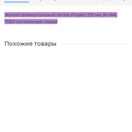
Желоб прямоугольный Vortex Project 210 мм 3м RAL
7004 сигнальный серый
Похожие товары
Желоб прямоугольный Vortex Project 210 мм 3м RAL
7024 мокрый асфальт
Есть в наличии
1470 ₽
В КОРЗИНУ