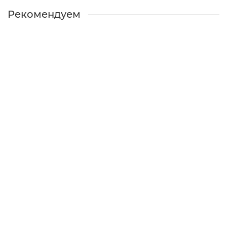
Рекомендуем
СЕ 78 ( синяя крышка) 25 кг шпатлевка
многофункциональная, для финишных работ.
Есть в наличии
2830 ₽
В КОРЗИНУ
КУПИТЬ В 1 КЛИК