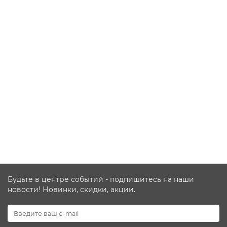
SEMIN HERCULE 15кг влагостойкая шпатлевка для
комплекса работ.
Есть в наличии
3781 ₽
В КОРЗИНУ
КУПИТЬ В 1 КЛИК
Будьте в центре событий - подпишитесь на наши
новости! Новинки, скидки, акции.