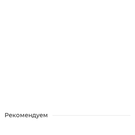
Воронка врезная прямоугольная Vortex Lite PE RAL
9003 сигнальный белый
Есть в наличии
105 ₽
В КОРЗИНУ
КУПИТЬ В 1 КЛИК
Рекомендуем