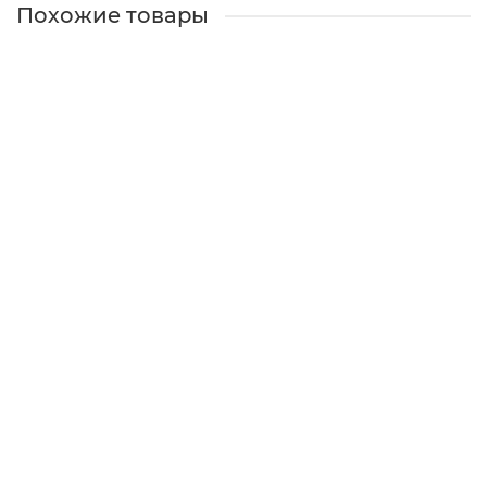
Похожие товары
Воронка врезная прямоугольная Vortex Lite PE RAL
6005 зеленый мох
Есть в наличии
105 ₽
В КОРЗИНУ
КУПИТЬ В 1 КЛИК