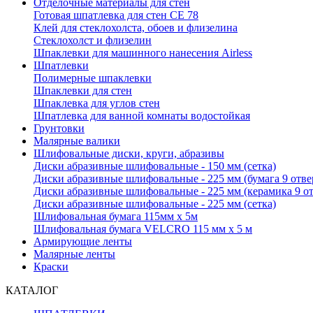
Отделочные материалы для стен
Готовая шпатлевка для стен CE 78
Клей для стеклохолста, обоев и флизелина
Стеклохолст и флизелин
Шпаклевки для машинного нанесения Airless
Шпатлевки
Полимерные шпаклевки
Шпаклевки для стен
Шпаклевка для углов стен
Шпатлевка для ванной комнаты водостойкая
Грунтовки
Малярные валики
Шлифовальные диски, круги, абразивы
Диски абразивные шлифовальные - 150 мм (сетка)
Диски абразивные шлифовальные - 225 мм (бумага 9 отв
Диски абразивные шлифовальные - 225 мм (керамика 9 о
Диски абразивные шлифовальные - 225 мм (сетка)
Шлифовальная бумага 115мм х 5м
Шлифовальная бумага VELCRO 115 мм х 5 м
Армирующие ленты
Малярные ленты
Краски
КАТАЛОГ