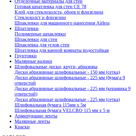
Отделочные материалы для стен
Готовая шпатлевка для стен CE 78
Клей для стеклохолста, обоев и флизелина
Стеклохолст и флизелин
Шпаклевки для машинного нанесения Airless
Шпатлевки
Полимерные шпаклевки
Шпаклевки для стен
Шпаклевка для углов стен
Шпатлевка для ванной комнаты водостойкая
Грунтовки
Малярные валики
Шлифовальные диски, круги, абразивы
Диски абразивные шлифовальные - 150 мм (сетка)
Диски абразивные шлифовальные - 225 мм (бумага 9
отверстий
Диски абразивные шлифовальные - 225 мм (керамика 9
отверстий)
Диски абразивные шлифовальные - 225 мм (сетка)
Шлифовальная бумага 115мм х 5м
Шлифовальная бумага VELCRO 115 мм х 5 м
Армирующие ленты
Малярные ленты
Краски